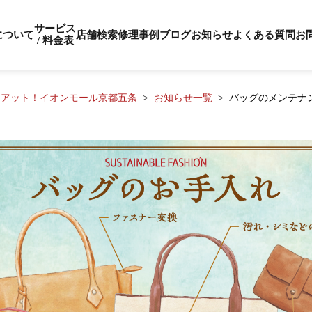
サービス
について
店舗検索
修理事例
ブログ
お知らせ
よくある質問
お
/ 料金表
リアット！イオンモール京都五条
お知らせ一覧
バッグのメンテナ