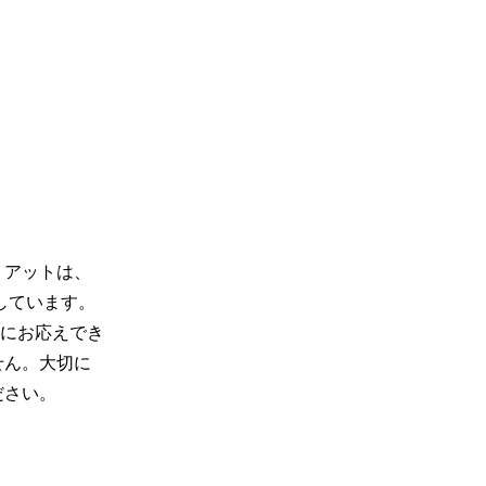
リアットは、
ています。 
にお応えでき
せん。大切に
ださい。